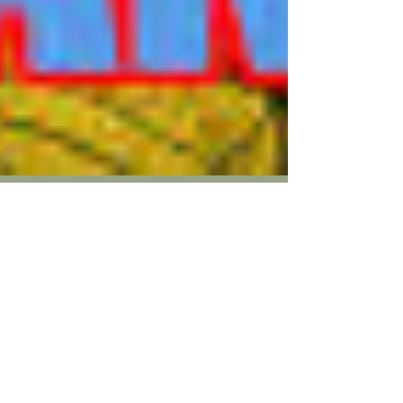
Gilles
15 oct. 2018
1 min de lecture
Dernière opportunité
pour nouveau Centre à
Rueil-Malmaison ! >