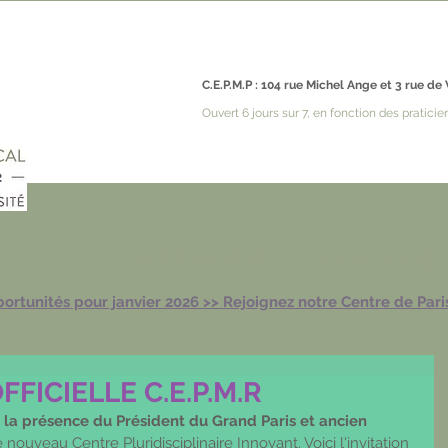
C.E.P.M.P : 104 rue Michel Ange et 3 rue de 
Ouvert 6 jours sur 7, en fonction des praticie
PRATICIENS / RDV
NOTRE CENTRE
ortunités pour janvier 2026 >> Rejoignez notre Centre de Pari
FICIELLE C.E.P.M.R
 la présence du Président du Grand Paris et ancien 
e nouveau Centre Pluridisciplinaire Innovant. Voici l'invitation 