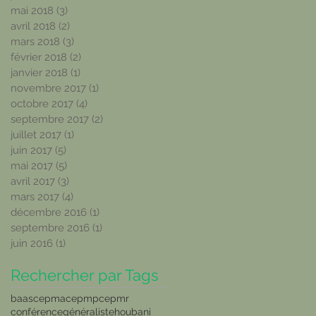
mai 2018
(3)
3 posts
avril 2018
(2)
2 posts
mars 2018
(3)
3 posts
février 2018
(2)
2 posts
janvier 2018
(1)
1 post
novembre 2017
(1)
1 post
octobre 2017
(4)
4 posts
septembre 2017
(2)
2 posts
juillet 2017
(1)
1 post
juin 2017
(5)
5 posts
mai 2017
(5)
5 posts
avril 2017
(3)
3 posts
mars 2017
(4)
4 posts
décembre 2016
(1)
1 post
septembre 2016
(1)
1 post
juin 2016
(1)
1 post
Rechercher par Tags
baas
cepma
cepmp
cepmr
conférence
généraliste
houbani