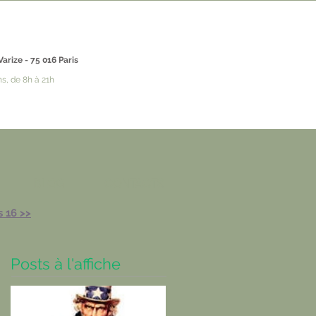
Varize - 75 016 Paris
ns, de 8h à 21h
BLOG
CONTACTS
s 16 >>
Posts à l'affiche