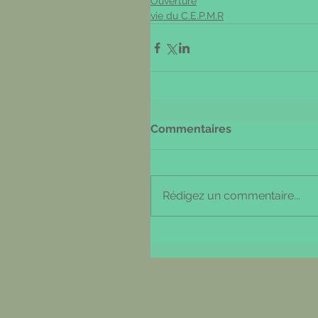
Ouverture
vie du C.E.P.M.R
Commentaires
Rédigez un commentaire...