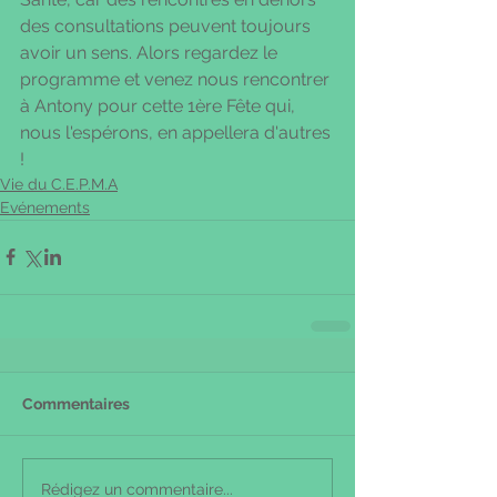
des consultations peuvent toujours 
avoir un sens. Alors regardez le 
programme et venez nous rencontrer 
à Antony pour cette 1ère Fête qui, 
nous l'espérons, en appellera d'autres 
!
Vie du C.E.P.M.A
Evénements
Commentaires
Rédigez un commentaire...