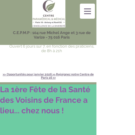
C.E.P.M.P : 104 rue Michel Ange et 3 rue de
Varize - 75 016 Paris
Ouvert 6 jours sur 7, en fonction des praticiens,
de 8h à 21h
>>
Opportunités pour janvier 2026 >> Rejoignez notre Centre de
Paris 16 >>
La 1ère Fête de la Santé
des Voisins de France a
lieu... chez nous !