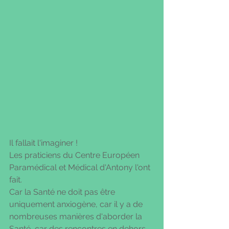
Il fallait l'imaginer ! 
Les praticiens du Centre Européen 
Paramédical et Médical d'Antony l'ont 
fait.
Car la Santé ne doit pas être 
uniquement anxiogène, car il y a de 
nombreuses manières d'aborder la 
Santé, car des rencontres en dehors 